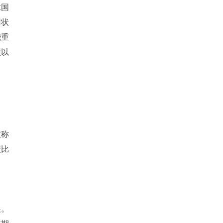
求国
用状
能重
败以
被称
债比
。
展。