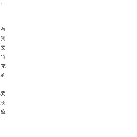
失。
国有
部资
更要
出符
，充
工的
经
也要
成长
的监