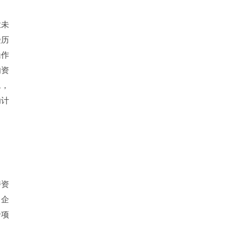
业未
受历
操作
响资
二，
助计
持资
。企
专项