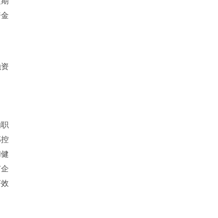
短期
资金
排
融资
的职
部控
和健
有企
济效