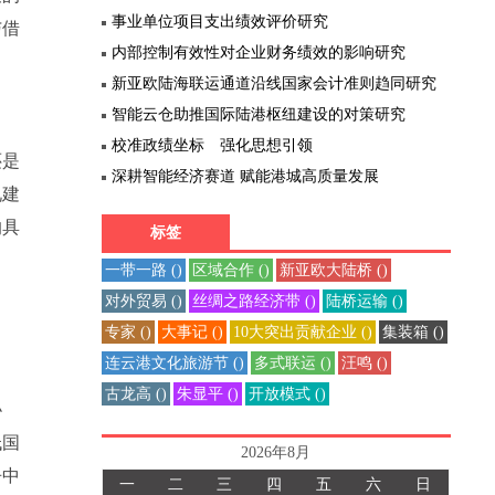
事业单位项目支出绩效评价研究
与借
内部控制有效性对企业财务绩效的影响研究
新亚欧陆海联运通道沿线国家会计准则趋同研究
智能云仓助推国际陆港枢纽建设的对策研究
校准政绩坐标 强化思想引领
还是
深耕智能经济赛道 赋能港城高质量发展
况建
的具
标签
一带一路 ()
区域合作 ()
新亚欧大陆桥 ()
对外贸易 ()
丝绸之路经济带 ()
陆桥运输 ()
专家 ()
大事记 ()
10大突出贡献企业 ()
集装箱 ()
连云港文化旅游节 ()
多式联运 ()
汪鸣 ()
古龙高 ()
朱显平 ()
开放模式 ()
协
低国
2026年8月
争中
一
二
三
四
五
六
日