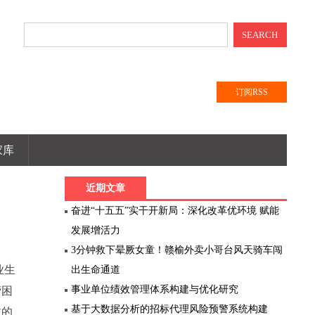
SEARCH
订阅RSS
家库
近期文章
奋进“十五五”实干开新局：深化改革优环境 赋能
发展增活力
3分钟救下晕厥女童！赣榆外卖小哥台风天骑车闯
业生
出生命通道
事业单位绩效管理体系构建与优化研究
营困
基于大数据分析的招标代理风险预警系统构建
致的