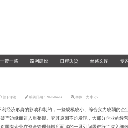
一带一路
路网建设
口岸边贸
丝路文库
专
留下评论
编辑日期：
2026-04-14
字体：
大
中
小
不利经济形势的影响和制约，一些规模较小、综合实力较弱的企
临破产边缘而进入重整期。究其原因不难发现，大部分企业的经
先对国有企业在资金管理领域所面临的一系列问题进行了深入细