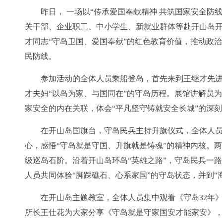
昨日， 一场以“传承爱国奉献精神 共筑国家安全防
关干部、企业职工、中小学生、新就业群体等赴开山岛开
才同志“守岛卫国、爱国奉献”的红色教育价值，推动政
民防线。
参加活动的全体人员乘船登岛，首先来到王继才先
才夫妇“以岛为家、与国同在”的守岛历程。展馆讲解员
家安全的内在关联，体会“平凡坚守铸就安全长城”的深
在开山岛国旗台，守岛民兵主持升旗仪式，全体人员
心，感悟“守岛就是守国、升旗就是铸魂”的精神内核。两
级巡岛石阶。沿着开山岛环岛“英雄之路”，守岛民兵一
人员共同体验“脚踩礁石、心系家国”的守岛状态，并到“
在开山岛主题教室，全体人员集中观看《守岛32年
所长王仕花为大家分享《守岛就是守家国安才能家安》，