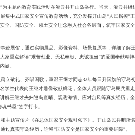
线”为主题的教育实践活动在灌云县开山岛举行。当天，灌云县组
展集中式国家安全宣传教育活动，充分发挥开山岛“人民楷模”
治安全、国防安全、领土安全理念融入社会各层面，筑牢国家安
进事迹展馆，通过实物展品、影像资料、场景复原等，详细了解
为大家重点解读“艰苦创业、无私奉献、忠诚担当”的爱国奉献精神
刻内涵。
肃立敬礼、齐唱国歌，重温王继才同志32年每日升国旗的守岛
名学生代表向王继才雕像敬献鲜花，全体人员跟随守岛民兵重走2
路讲解王继才夫妇巡岛查哨、观测海情、应对台风等真实经历，
海魂书屋”签字打卡。
》和主题宣传片《在总体国家安全观引领下》。开山岛民兵哨所
通过真实守岛经历，诠释“国防安全是国家安全的重要屏障”。