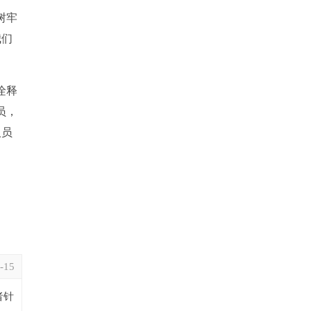
树牢
我们
诠释
员，
人员
-15
者针