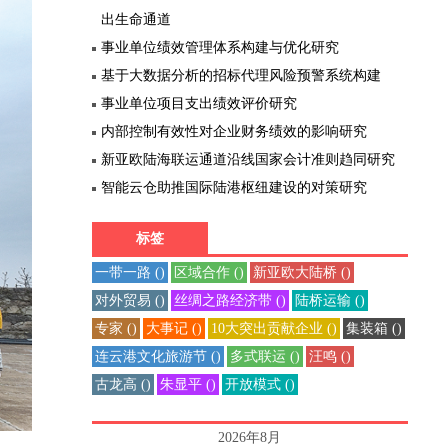
出生命通道
事业单位绩效管理体系构建与优化研究
基于大数据分析的招标代理风险预警系统构建
事业单位项目支出绩效评价研究
内部控制有效性对企业财务绩效的影响研究
新亚欧陆海联运通道沿线国家会计准则趋同研究
智能云仓助推国际陆港枢纽建设的对策研究
标签
一带一路 ()
区域合作 ()
新亚欧大陆桥 ()
对外贸易 ()
丝绸之路经济带 ()
陆桥运输 ()
专家 ()
大事记 ()
10大突出贡献企业 ()
集装箱 ()
连云港文化旅游节 ()
多式联运 ()
汪鸣 ()
古龙高 ()
朱显平 ()
开放模式 ()
2026年8月