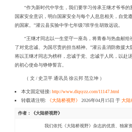
“作为新时代中学生，我们要学习传承王继才爷爷的
国家安全意识，明白国家安全与每个人息息相关，自觉
的国家。”灌云县实验中学七年级7班学生胡致远说。
“王继才同志以一生坚守一座岛，将青春与热血献给
了对党忠诚、为国尽责的担当精神。”灌云县消防救援大
将以王继才同志为榜样，忠诚于党、忠诚于人民，以赴
的初心使命与铮铮誓言。
（ 文 / 史卫平 通讯员 徐云邦 范立坤 ）
本文固定链接:
http://www.dlqsyzz.com/11147.html
转载请注明:
《大陆桥视野》
2026年04月15日
于
大陆
作者：《大陆桥视野》
我们依托《大陆桥视野》杂志的优质、独家