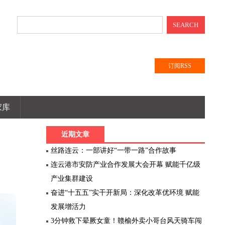
SEARCH
订阅RSS
家库
近期文章
丝路连云：一部讲好“一带一路”合作故事
连云港市安防产业合作发展大会开幕 赋能千亿级
产业集群建设
奋进“十五五”实干开新局：深化改革优环境 赋能
发展增活力
3分钟救下晕厥女童！赣榆外卖小哥台风天骑车闯