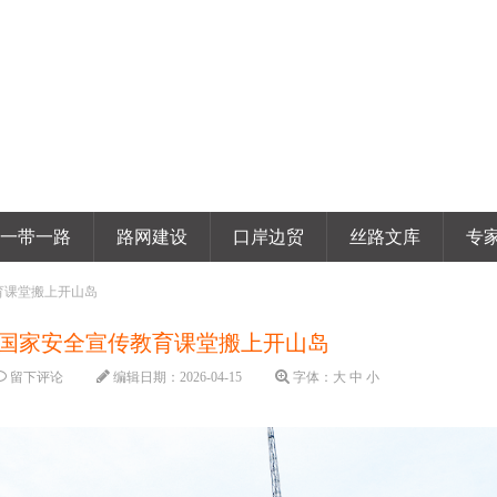
一带一路
路网建设
口岸边贸
丝路文库
专
育课堂搬上开山岛
 国家安全宣传教育课堂搬上开山岛
留下评论
编辑日期：
2026-04-15
字体：
大
中
小