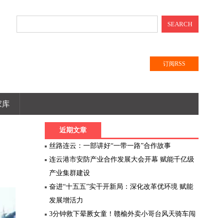
SEARCH
订阅RSS
家库
近期文章
丝路连云：一部讲好“一带一路”合作故事
连云港市安防产业合作发展大会开幕 赋能千亿级
产业集群建设
奋进“十五五”实干开新局：深化改革优环境 赋能
发展增活力
3分钟救下晕厥女童！赣榆外卖小哥台风天骑车闯