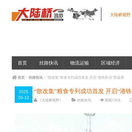
大陆桥视野
首页
丝路快讯
物流运输
区域经济
首页
>
丝路快讯
> “散改集”粮食专列成功首发 开启“港铁联动”新篇章
“散改集”粮食专列成功首发 开启“港
2025
05-12
《大陆桥视野》
丝路快讯
围观
150
次