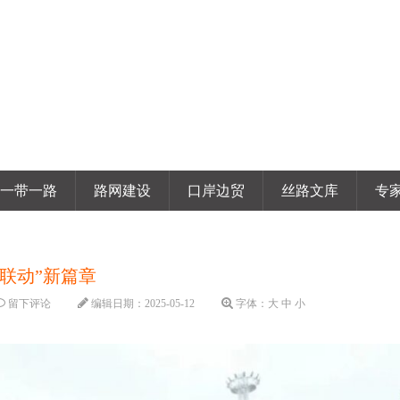
一带一路
路网建设
口岸边贸
丝路文库
专
铁联动”新篇章
留下评论
编辑日期：
2025-05-12
字体：
大
中
小