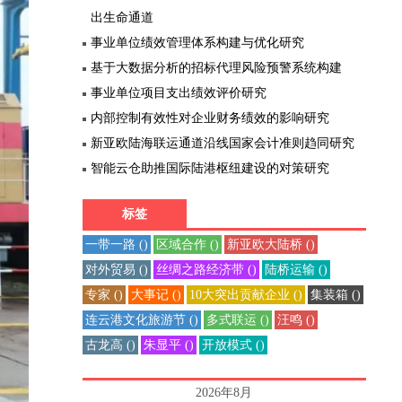
出生命通道
事业单位绩效管理体系构建与优化研究
基于大数据分析的招标代理风险预警系统构建
事业单位项目支出绩效评价研究
内部控制有效性对企业财务绩效的影响研究
新亚欧陆海联运通道沿线国家会计准则趋同研究
智能云仓助推国际陆港枢纽建设的对策研究
标签
一带一路 ()
区域合作 ()
新亚欧大陆桥 ()
对外贸易 ()
丝绸之路经济带 ()
陆桥运输 ()
专家 ()
大事记 ()
10大突出贡献企业 ()
集装箱 ()
连云港文化旅游节 ()
多式联运 ()
汪鸣 ()
古龙高 ()
朱显平 ()
开放模式 ()
2026年8月